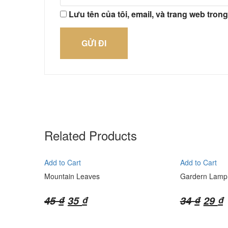
Lưu tên của tôi, email, và trang web trong
Related Products
Add to Cart
Add to Cart
Mountain Leaves
Gardern Lamp
Giá
Giá
Giá
45
₫
35
₫
34
₫
29
₫
gốc
hiện
gốc