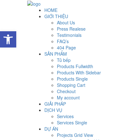
HOME
GIỚI THIỆU
About Us
Press Realese
Open toolbar
Testimonials
FAQ’s
404 Page
SẢN PHẨM
Tủ bếp
Products Fullwidth
Products With Sidebar
Products Single
Shopping Cart
Checkout
My account
GIẢI PHÁP
DỊCH VỤ
Services
Services Single
DỰ ÁN
Projects Grid View