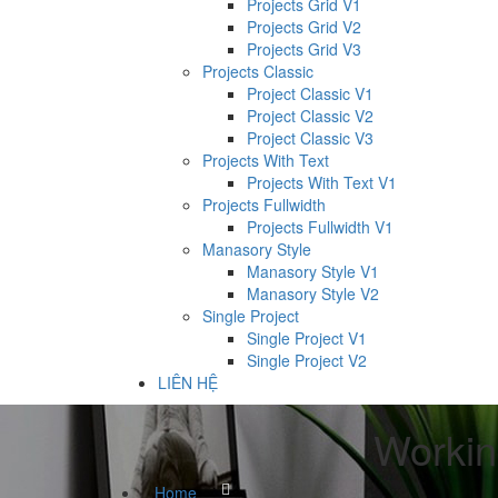
Projects Grid V1
Projects Grid V2
Projects Grid V3
Projects Classic
Project Classic V1
Project Classic V2
Project Classic V3
Projects With Text
Projects With Text V1
Projects Fullwidth
Projects Fullwidth V1
Manasory Style
Manasory Style V1
Manasory Style V2
Single Project
Single Project V1
Single Project V2
LIÊN HỆ
Workin
Home