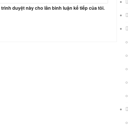
 trình duyệt này cho lần bình luận kế tiếp của tôi.
Giá
hiện