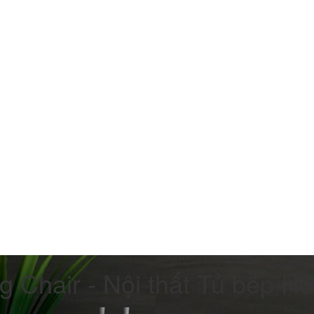
g Chair - Nội thất Tủ bếp H