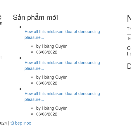
Sản phẩm mới
ội
ân
Th
How all this mistaken idea of denouncing
pleasure...
by Hoàng Quyên
C
06/06/2022
t
i
How all this mistaken idea of denouncing
D
pleasure...
by Hoàng Quyên
06/06/2022
How all this mistaken idea of denouncing
pleasure...
by Hoàng Quyên
06/06/2022
2024 |
tủ bếp inox