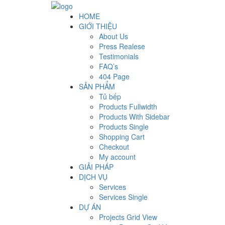
HOME
GIỚI THIỆU
About Us
Press Realese
Testimonials
FAQ’s
404 Page
SẢN PHẨM
Tủ bếp
Products Fullwidth
Products With Sidebar
Products Single
Shopping Cart
Checkout
My account
GIẢI PHÁP
DỊCH VỤ
Services
Services Single
DỰ ÁN
Projects Grid View