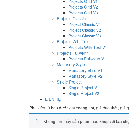
Projects Grid V1
Projects Grid V2
Projects Grid V3
Projects Classic
Project Classic V1
Project Classic V2
Project Classic V3
Projects With Text
Projects With Text V1
Projects Fullwidth
Projects Fullwidth V1
Manasory Style
Manasory Style V1
Manasory Style V2
Single Project
Single Project V1
Single Project V2
LIÊN HỆ
Phụ kiện tủ bếp dưới: giá xoong nồi, giá dao thớt, giá
Không tìm thấy sản phẩm nào khớp với lựa ch