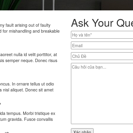
Ask Your Qu
 fault arising out of faulty
d for mishandling and breakable
reet nulla id velit porttitor, at
ilisis semper neque. Donec risus
ncus. In ornare tellus ut odio
 nisl aliquet. Donec sit amet
?
vida tempus. Morbi tristique ex
ictum gravida. Fusce convallis
Xác nhận