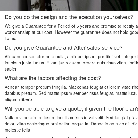
FAQ’s
Do you do the design and the execution yourselves?
We give a Guarantee for a Period of 5 years and promise to rectify any
workmanship at our cost. However the guarantee does not hold goo
items.
Do you give Guarantee and After sales service?
Aliquam consectetur ante nulla, a aliquet ipsum porttitor vel. Integer lao
faucibus justo luctus. Etiam justo quam, ornare quis risus vitae, fac
sapien,
What are the factors affecting the cost?
Aenean tempor pretium fringilla. Maecenas feugiat et lorem vitae rho
dapibus pretium. Sed mattis ipsum semper risus feugiat, mattis luctus
aliquam libero
Will you be able to give a quote, if given the floor plan
Nullam vitae erat at ipsum iaculis cursus id vel velit. Sed feugiat gra
dolor, vitae scelerisque orci pellentesque in. Donec in ante ac elit d
molestie felis