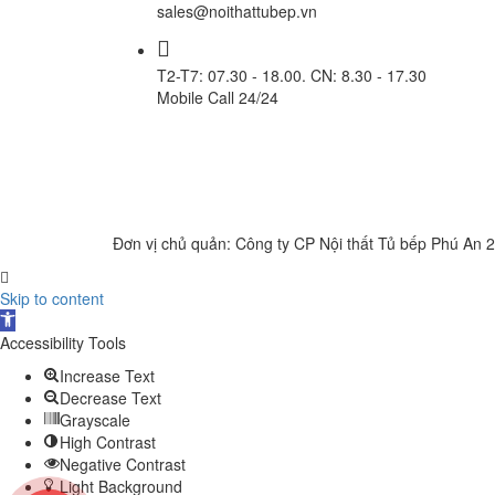
sales@noithattubep.vn
T2-T7: 07.30 - 18.00. CN: 8.30 - 17.30
Mobile Call 24/24
Đơn vị chủ quản: Công ty CP Nội thất Tủ bếp Phú An 
Skip to content
Open
toolbar
Accessibility Tools
Increase Text
Decrease Text
Grayscale
High Contrast
Negative Contrast
Light Background