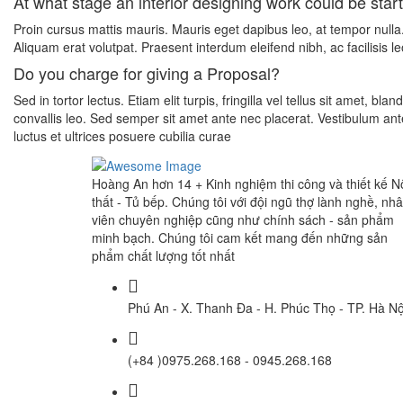
At what stage an interior designing work could be star
Proin cursus mattis mauris. Mauris eget dapibus leo, at tempor null
Aliquam erat volutpat. Praesent interdum eleifend nibh, ac facilisis le
Do you charge for giving a Proposal?
Sed in tortor lectus. Etiam elit turpis, fringilla vel tellus sit amet, bland
convallis leo. Sed semper sit amet ante nec placerat. Vestibulum ant
luctus et ultrices posuere cubilia curae
Hoàng An
hơn 14 + Kinh nghiệm thi công và thiết kế N
thất - Tủ bếp. Chúng tôi với đội ngũ thợ lành nghề, nh
viên chuyên nghiệp cũng như chính sách - sản phẩm
minh bạch. Chúng tôi cam kết mang đến những sản
phẩm chất lượng tốt nhất
Phú An - X. Thanh Đa - H. Phúc Thọ - TP. Hà Nộ
(+84 )0975.268.168 - 0945.268.168