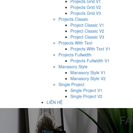
Projects Grid V1
Projects Grid V2
Projects Grid V3
Projects Classic
Project Classic V1
Project Classic V2
Project Classic V3
Projects With Text
Projects With Text V1
Projects Fullwidth
Projects Fullwidth V1
Manasory Style
Manasory Style V1
Manasory Style V2
Single Project
Single Project V1
Single Project V2
LIÊN HỆ
FA
Home