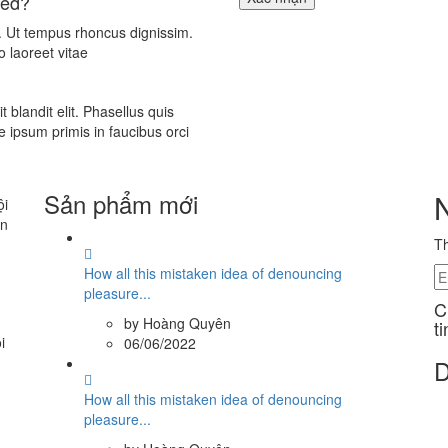
ted?
a. Ut tempus rhoncus dignissim.
o laoreet vitae
it blandit elit. Phasellus quis
e ipsum primis in faucibus orci
Sản phẩm mới
ội
ân
Th
How all this mistaken idea of denouncing
pleasure...
C
by Hoàng Quyên
t
i
06/06/2022
D
How all this mistaken idea of denouncing
pleasure...