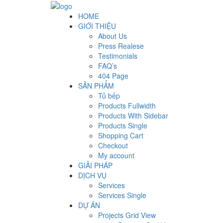
HOME
GIỚI THIỆU
About Us
Press Realese
Testimonials
FAQ’s
404 Page
SẢN PHẨM
Tủ bếp
Products Fullwidth
Products With Sidebar
Products Single
Shopping Cart
Checkout
My account
GIẢI PHÁP
DỊCH VỤ
Services
Services Single
DỰ ÁN
Projects Grid View