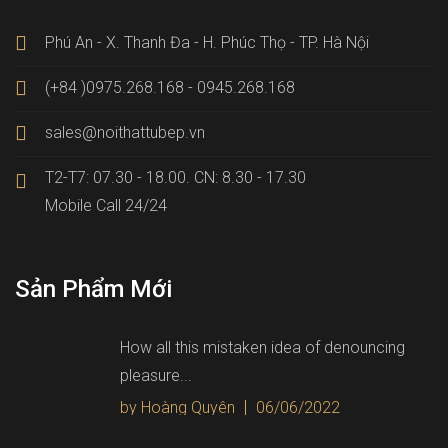
Phú An - X. Thanh Đa - H. Phúc Thọ - TP. Hà Nội
(+84 )0975.268.168 - 0945.268.168
sales@noithattubep.vn
T2-T7: 07.30 - 18.00. CN: 8.30 - 17.30
Mobile Call 24/24
Sản Phẩm Mới
How all this mistaken idea of denouncing
pleasure...
by Hoàng Quyên
06/06/2022