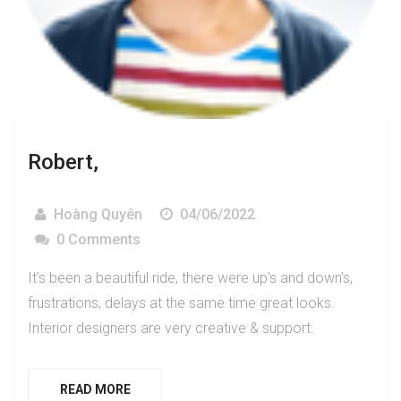
Robert,
Hoàng Quyên
04/06/2022
0 Comments
It’s been a beautiful ride, there were up’s and down’s,
frustrations, delays at the same time great looks.
Interior designers are very creative & support.
READ MORE